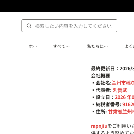
ホー
すべての
私たちにつ
よく
ム
製品
いて
質問
最終更新日：2026/3
会社概要
▪会社名:
兰州市稿
▪代表者:
刘贵武
▪設立日：
2026 年
▪納税者番号:
916
▪住所:
甘肃省兰州市
rapnjiu
をご利用い
供するよう努めてお