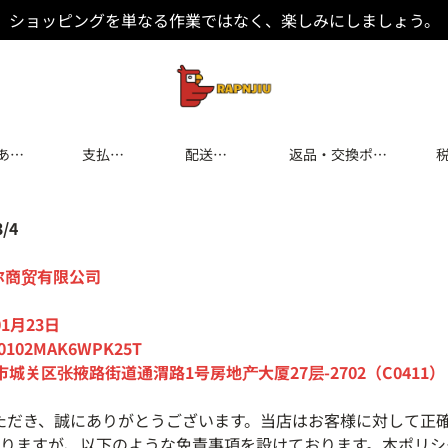
ショッピングを単なる作業ではなく、楽しみにしましょう。
ある
支払い
配送と
返品・交換ポリ
方法
配達
シー
/4
尔商贸有限公司
01月23日
20102MAK6WPK25T
城关区张掖路街道通渭路1号房地产大厦27层-2702（C0411）
ただき、誠にありがとうございます。当店はお客様に対して正
りますが、以下のような免責事項を設けております。本ポリシ