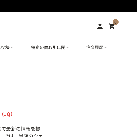
0
税收和进
特定の商取引に関す
注文履歷/
口税
る注記
追跡
（JQ）
確で最新の情報を提
ーでは、当店のウェ