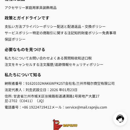
アクセサリー
家庭用家具
装飾用品
政策とガイドラインです
支払い方法
プライバシーポリシー
配送と配達
返品・交換ポリシー
サービスポリシー
特定の商取引に関する注記
知的財産ポリシー
免責事項
保証ポリシー
必要なものを見つける
私たちについて
お問い合わせ
よくある質問
税收和进口税
注文をキャンセルする
注文履歷/追跡
情報セキュリティポリシー
私たちについて知る
納税者番号：91620102MAK6WPK25T
会社名:兰州市稿尔商贸有限公司
法定代表人：刘贵武
設立日：2026 年01月23日
住所: 甘肃省兰州市城关区张掖路街道通渭路1号房地产大厦27
层-2702（C0411）（JQ）
電話番号：+86 19224719412
メール：service@mail.rapnjiu.com