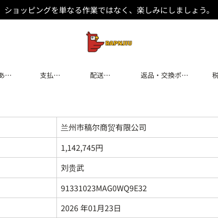
ショッピングを単なる作業ではなく、楽しみにしましょう。
ある
支払い
配送と
返品・交換ポリ
方法
配達
シー
兰州市稿尔商贸有限公司
1,142,745円
刘贵武
91331023MAG0WQ9E32
2026 年01月23日