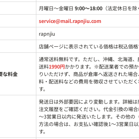
月曜日～金曜日
9:00～18:00
（法定休日を除
service@mail.rapnjiu.com
rapnjiu
店舗ページに表示されている価格は税込価格
通常送料無料です。ただし、沖縄、北海道、
送料
1990円
かかります。※配送業者での預か
要な料金
りいただけず、商品が倉庫へ返送された場合
料・配送料などの費用を徴収させていただく
す。
発送日は外部要因により変動します。詳細は
注文履歴をご確認ください。代金引換の場合
～3営業日以内に発送いたします。その他の
方法の場合は、お支払い確認後1～3営業日
す。