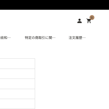
0
税收和进
特定の商取引に関す
注文履歷/
口税
る注記
追跡