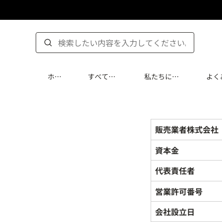
ホー
すべての
私たちにつ
よく
ム
製品
いて
質問
販売業者株式会社
資本金
代表責任者
営業許可番号
会社設立日