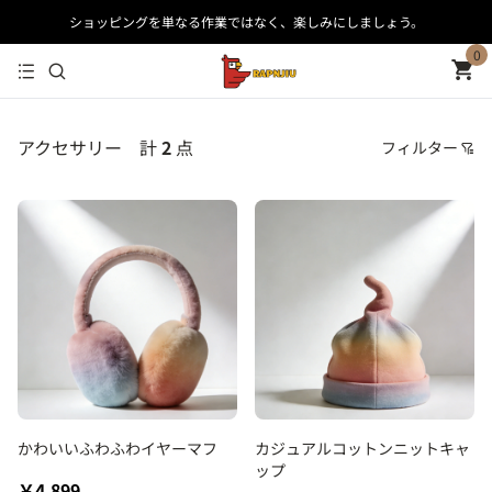
ショッピングを単なる作業ではなく、楽しみにしましょう。
0
アクセサリー
計
2
点
フィルター
価格
おすすめ順
安い順
高い順
新着順
古い順
かわいいふわふわイヤーマフ
カジュアルコットンニットキャ
ップ
￥4,899