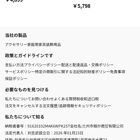
￥5,798
当社の製品
アクセサリー
家庭用家具
装飾用品
政策とガイドラインです
支払い方法
プライバシーポリシー
配送と配達
返品・交換ポリシー
サービスポリシー
特定の商取引に関する注記
知的財産ポリシー
免責事項
保証ポリシー
必要なものを見つける
私たちについて
お問い合わせ
よくある質問
税收和进口税
注文をキャンセルする
注文履歷/追跡
情報セキュリティポリシー
私たちについて知る
納税者番号：91620102MAK6WPK25T
会社名:兰州市稿尔商贸有限公司
法定代表人：刘贵武
設立日：2026 年01月23日
住所: 甘肃省兰州市城关区张掖路街道通渭路1号房地产大厦27